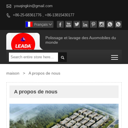

youqingkin@gmail.com
+86-25-68361776 , +86-13815430177









Français

Polissage et lavage des Auomobiles du
monde
Togg

maison
>
A propos de nous
A propos de nous